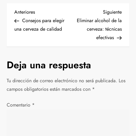
N
Entrada
Siguien
Anteriores
Siguiente
anterior
entrad
Consejos para elegir
Eliminar alcohol de la
a
una cerveza de calidad
cerveza: técnicas
v
efectivas
e
g
Deja una respuesta
a
c
Tu dirección de correo electrónico no será publicada.
Los
i
campos obligatorios están marcados con
*
ó
Comentario
*
n
d
e