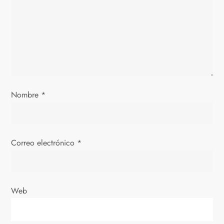
e
n
t
r
a
Nombre
*
d
a
s
Correo electrónico
*
Web