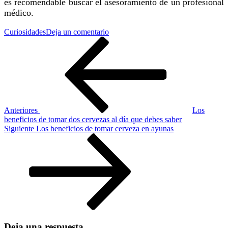
es recomendable buscar el asesoramiento de un profesional
médico.
en
Curiosidades
Deja un comentario
Navegación
Entrada
El
anterior
sorprendente
de
vínculo
entre
entradas
la
cerveza
y
las
Anteriores
Los
hormonas
beneficios de tomar dos cervezas al día que debes saber
femeninas
Siguiente
Siguiente
Los beneficios de tomar cerveza en ayunas
entrada
Deja una respuesta